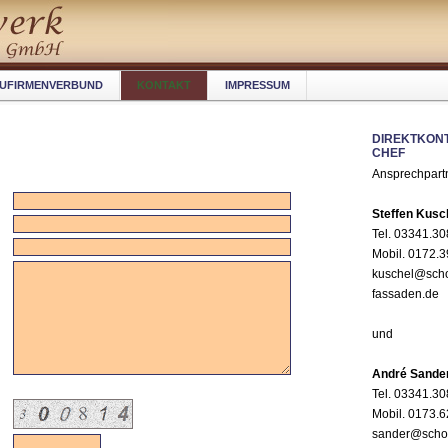
UFIRMENVERBUND
KONTAKT
IMPRESSUM
DIREKTKON
CHEF
Ansprechpart
Steffen Kusc
Tel. 03341.3
Mobil. 0172.
kuschel@sch
fassaden.de
und
André Sande
Tel. 03341.3
Mobil. 0173.
sander@scho