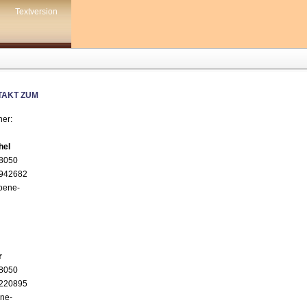
Textversion
TAKT ZUM
ner:
hel
08050
3942682
oene-
r
08050
6220895
ne-